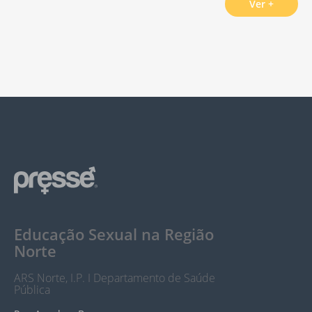
Ver +
Educação Sexual na Região
Norte
ARS Norte, I.P. I Departamento de Saúde
Pública