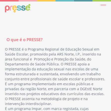
Maria da Paz Amorim Luís
Susana Carvalho de Sousa
| Psicóloga Clínica e
O que é o PRESSE?
Maria da Paz Luís | Médica
Sexóloga
de Saúde Pública
Mestre em Psicologia Clínica,
O PRESSE é o Programa Regional de Educação Sexual em
Saúde Escolar, promovido pela ARS Norte, I.P., inserido na
Licenciada em Psicologia,
Assistente Graduada Sénior
área funcional e Promoção e Proteção da Saúde, do
Mestre em Sexologia, Especialista
de Saúde Pública.
Departamento de Saúde Pública. O PRESSE apoia a
e Pós-graduada em Sexologia,
implementação da educação sexual nas escolas de uma
Autora do PRESSE, colaboradora do
Especialista em Saúde Comunitária e
forma estruturada e sustentada, envolvendo um trabalho
Departamento de Saúde Pública da ARSN
Saúde Pública, Licenciada em
conjunto entre profissionais de saúde escolar e professores.
I.P., exercendo funções de gestora do
Enfermagem.
É um programa implementado em escolas públicas e
programa, desde 2007.
privadas da região Norte, em parceria com a DGEstE Norte
Percurso profissional dedicado à
inserido nos projetos educativos dos currículos das escolas.
Coordenadora da Unidade de Saúde
conceção e implementação de programas
O PRESSE assenta na metodologia de projeto e na
Pública do ACES Cávado III - Barcelos /
intervenção interdisciplinar.
e projetos de capacitação, bem como à
Esposende. Experiência de coordenação
É um programa ímpar, com marca registada, cujas
formação de profissionais e produção de