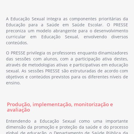
Participa, enquanto docente convidada,
na formação pré-graduada e pós-
A Educação Sexual integra as componentes prioritárias da
graduada de estudantes do Ensino
Educação para a Saúde em Saúde Escolar. O PRESSE
preconiza um modelo abrangente para o desenvolvimento
Superior de Cursos de Licenciatura e
curricular em Educação Sexual, envolvendo diversos
Mestrado das áreas da Saúde e Educação,
conteúdos.
na lecionação de conteúdos das Áreas da
Saúde Escolar, Saúde Mental, Sexologia e
O PRESSE privilegia os professores enquanto dinamizadores
das sessões com alunos, com a participação ativa destes,
Educação Sexual.
através de metodologias ativas e participativas em educação
sexual. As sessões PRESSE são estruturadas de acordo com
objetivos e conteúdos previstos para os diferentes níveis de
ensino.
Produção, implementação, monitorização e
avaliação
Entendendo a Educação Sexual como uma importante
dimensão da promoção e proteção da saúde e do processo
global de educação, o Departamento de Saúde Pública da