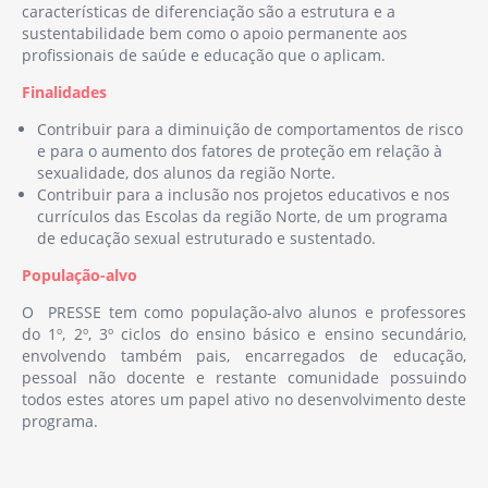
características de diferenciação são a estrutura e a
de programas de saúde escolar em
materiais que facilitam a sua aplicação
sustentabilidade bem como o apoio permanente aos
diversos centros de saúde onde esteve
em contexto escolar, junto de crianças,
profissionais de saúde e educação que o aplicam.
colocada. Colaborou com o Gabinete de
jovens, pais, educadores, professores e
Estudos e Planeamento da ARS Norte, de
Finalidades
grupos específicos (crianças com
1997 a 2003.
necessidades educativas especiais,
Contribuir para a diminuição de comportamentos de risco
estudantes universitários, comunidades
e para o aumento dos fatores de proteção em relação à
Exerceu funções como interlocutora no
ciganas, reclusos e trabalhadores
sexualidade, dos alunos da região Norte.
ACES para o Programa do VIH/Sida e de
sexuais).
Contribuir para a inclusão nos projetos educativos e nos
funções como vogal médico do Conselho
currículos das Escolas da região Norte, de um programa
Clínico.
Autora do Programa Regional de
de educação sexual estruturado e sustentado.
Educação Sexual e Saúde Escolar
Participa enquanto docente convidada,
População-alvo
(www.presse.com.pt), Colaboradora no
na formação pós-graduada do ensino
Departamento de Saúde Pública da ARS
O PRESSE tem como população-alvo alunos e professores
superior de cursos de especialidade em
do 1º, 2º, 3º ciclos do ensino básico e ensino secundário,
Norte I.P.; Formadora na Área Funcional
Saúde Pública, na lecionação de
envolvendo também pais, encarregados de educação,
Desenvolvimento e Formação da ARS
conteúdos ligados à Educação Sexual.
pessoal não docente e restante comunidade possuindo
Norte, Curso de Sexualidade Humana
todos estes atores um papel ativo no desenvolvimento deste
para a Abordagem nos Cuidados de
programa.
Saúde Primários. Gestora PRESSE local do
ACES Douro Norte | ARS Norte I.P.