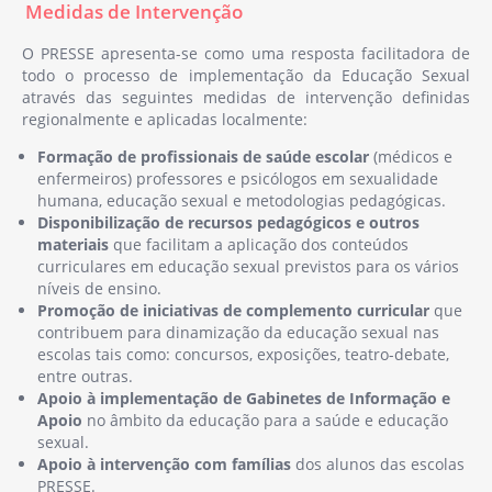
Medidas de Intervenção
Integrou a equipa responsável pela
gestão regional do Programa Regional de
O PRESSE apresenta-se como uma resposta facilitadora de
Prevenção e Controlo da Infeção VIH Sida
todo o processo de implementação da Educação Sexual
na ARS Norte, Departamento de Saúde
através das seguintes medidas de intervenção definidas
Pública.
regionalmente e aplicadas localmente:
Formação de profissionais de saúde escolar
(médicos e
Fundadora da Mundos por Dentro
enfermeiros) professores e psicólogos em sexualidade
(www.mundospordentro.com), uma
humana, educação sexual e metodologias pedagógicas.
organização de promoção da saúde
D
isponibilização de recursos pedagógicos e outros
mental, de competências pessoais e
materiais
que facilitam a aplicação dos conteúdos
sociais, do desenvolvimento
curriculares em educação sexual previstos para os vários
socioemocional e afetivo e da capacitação
níveis de ensino.
Promoção de iniciativas de complemento curricular
que
para a tomada de consciência, que
contribuem para dinamização da educação sexual nas
procura contribuir para uma sociedade
escolas tais como: concursos, exposições, teatro-debate,
cada vez mais saudável, consistente e
entre outras.
informada. Um projeto motivado na
Apoio à implementação de Gabinetes de Informação e
importância de apoiar as pessoas que
Apoio
no âmbito da educação para a saúde e educação
trabalham no terreno, conhecedoras das
sexual.
várias realidades, dos diferentes mundos
Apoio à intervenção com famílias
dos alunos das escolas
PRESSE.
por dentro.